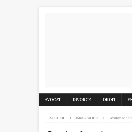
AVOCAT
DIVORCE
DROIT
E
ACCUEIL
IMMOBILIER
Gestion locati