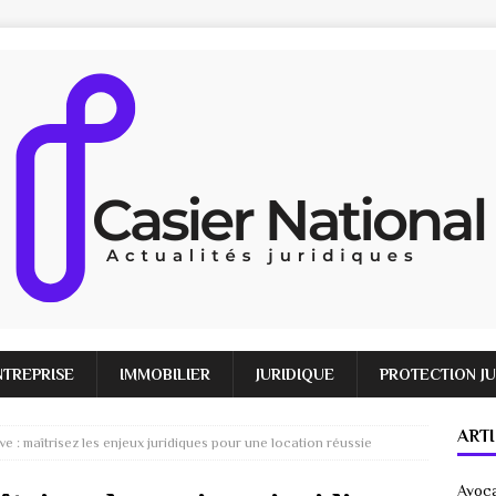
NTREPRISE
IMMOBILIER
JURIDIQUE
PROTECTION J
ART
ve : maîtrisez les enjeux juridiques pour une location réussie
Avoca