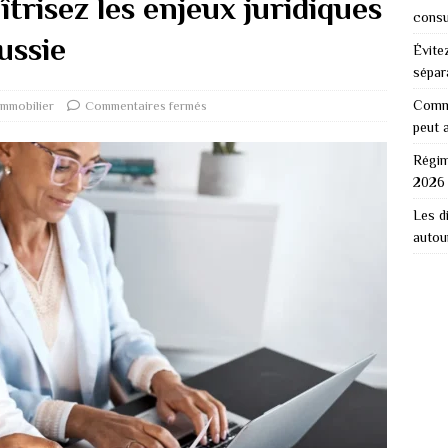
îtrisez les enjeux juridiques
consu
ussie
Évitez
sépar
Comme
Immobilier
Commentaires fermés
peut 
Régim
2026 
Les d
autou