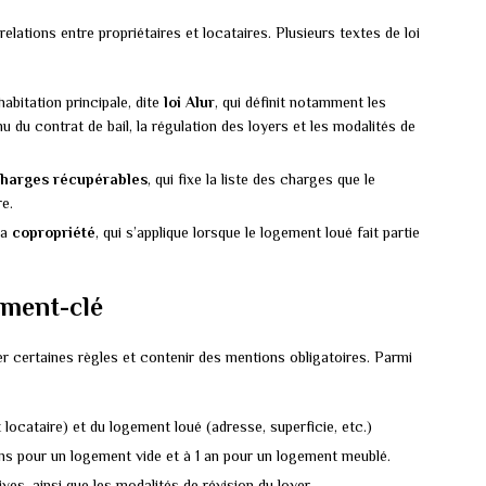
elations entre propriétaires et locataires. Plusieurs textes de loi
’habitation principale, dite
loi Alur
, qui définit notamment les
nu du contrat de bail, la régulation des loyers et les modalités de
harges récupérables
, qui fixe la liste des charges que le
re.
 la
copropriété
, qui s’applique lorsque le logement loué fait partie
ument-clé
ter certaines règles et contenir des mentions obligatoires. Parmi
et locataire) et du logement loué (adresse, superficie, etc.)
ans pour un logement vide et à 1 an pour un logement meublé.
es, ainsi que les modalités de révision du loyer.