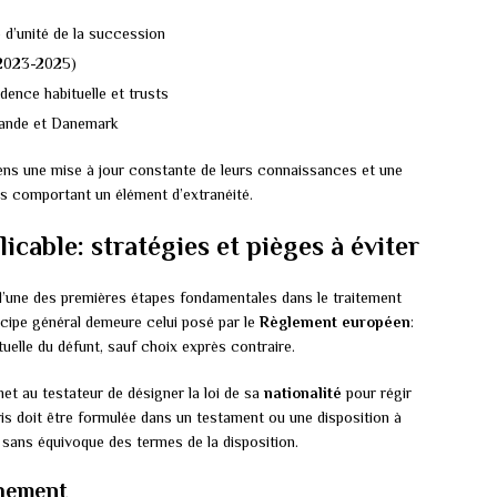
d’unité de la succession
(2023-2025)
idence habituelle et trusts
lande et Danemark
ens une mise à jour constante de leurs connaissances et une
rs comportant un élément d’extranéité.
icable: stratégies et pièges à éviter
l’une des premières étapes fondamentales dans le traitement
ncipe général demeure celui posé par le
Règlement européen
:
ituelle du défunt, sauf choix exprès contraire.
met au testateur de désigner la loi de sa
nationalité
pour régir
is doit être formulée dans un testament ou une disposition à
 sans équivoque des termes de la disposition.
chement