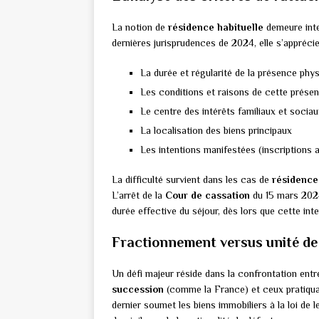
La notion de
résidence habituelle
demeure inte
dernières jurisprudences de 2024, elle s’appréci
La durée et régularité de la présence phy
Les conditions et raisons de cette prése
Le centre des intérêts familiaux et socia
La localisation des biens principaux
Les intentions manifestées (inscriptions a
La difficulté survient dans les cas de
résidence
L’arrêt de la
Cour de cassation
du 15 mars 2024 
durée effective du séjour, dès lors que cette int
Fractionnement versus unité de
Un défi majeur réside dans la confrontation entre
succession
(comme la France) et ceux pratiqua
dernier soumet les biens immobiliers à la loi de leu