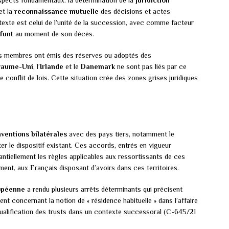
spects fondamentaux: la détermination de la
juridiction
et la
reconnaissance mutuelle
des décisions et actes
 texte est celui de l’unité de la succession, avec comme facteur
funt
au moment de son décès.
ats membres ont émis des réserves ou adoptés des
yaume-Uni
, l’
Irlande
et le
Danemark
ne sont pas liés par ce
 conflit de lois. Cette situation crée des zones grises juridiques
ventions bilatérales
avec des pays tiers, notamment le
er le dispositif existant. Ces accords, entrés en vigueur
ntiellement les règles applicables aux ressortissants de ces
ent, aux Français disposant d’avoirs dans ces territoires.
ropéenne
a rendu plusieurs arrêts déterminants qui précisent
t concernant la notion de « résidence habituelle » dans l’affaire
alification des trusts dans un contexte successoral (C-645/21