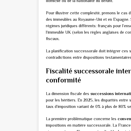
domicile ou de la nationalité du défunt.
Pour illustrer cette complexité, prenons le cas 
des immeubles au Royaume-Uni et en Espagne. Sa
régimes juridiques différents: français pour l’e
l’immeuble UK (selon les règles anglaises de con
fiscaux.
La planification successorale doit intégrer ces s
contradictions entre dispositions testamentaires
Fiscalité successorale inte
conformité
La dimension fiscale des
successions internat
pour les héritiers. En 2025, les disparités ent
taux d’imposition variant de 0% à plus de 80% selo
La première problématique concerne les
convent
impositions en matière successorale. La France 