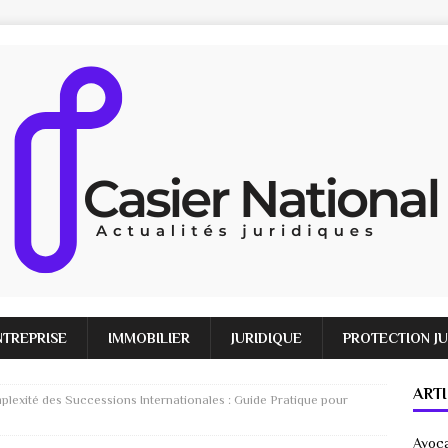
NTREPRISE
IMMOBILIER
JURIDIQUE
PROTECTION J
ART
mplexité des Successions Internationales : Guide Pratique pour
Avoca