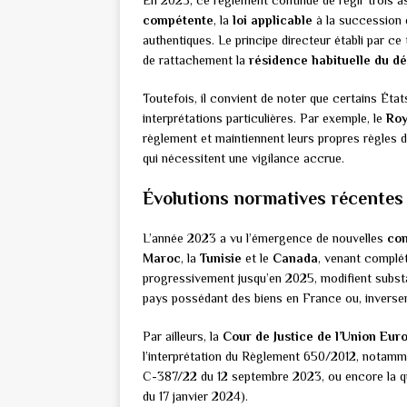
En 2025, ce règlement continue de régir trois a
compétente
, la
loi applicable
à la succession 
authentiques. Le principe directeur établi par ce
de rattachement la
résidence habituelle du dé
Toutefois, il convient de noter que certains Ét
interprétations particulières. Par exemple, le
Ro
règlement et maintiennent leurs propres règles de
qui nécessitent une vigilance accrue.
Évolutions normatives récentes
L’année 2023 a vu l’émergence de nouvelles
con
Maroc
, la
Tunisie
et le
Canada
, venant complét
progressivement jusqu’en 2025, modifient substa
pays possédant des biens en France ou, inversem
Par ailleurs, la
Cour de Justice de l’Union Eu
l’interprétation du Règlement 650/2012, notammen
C-387/22 du 12 septembre 2023, ou encore la qu
du 17 janvier 2024).