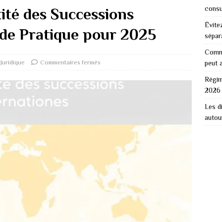
consu
ité des Successions
Évitez
ide Pratique pour 2025
sépar
Comme
Juridique
Commentaires fermés
peut 
Régim
2026 
Les d
autou