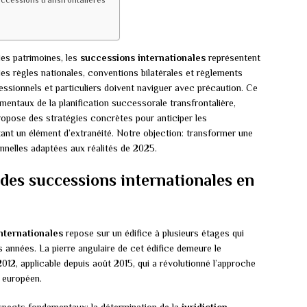
uccessions transfrontalières
des patrimoines, les
successions internationales
représentent
 des règles nationales, conventions bilatérales et règlements
essionnels et particuliers doivent naviguer avec précaution. Ce
entaux de la planification successorale transfrontalière,
propose des stratégies concrètes pour anticiper les
nt un élément d’extranéité. Notre objection: transformer une
nnelles adaptées aux réalités de 2025.
des successions internationales en
nternationales
repose sur un édifice à plusieurs étages qui
 années. La pierre angulaire de cet édifice demeure le
 2012, applicable depuis août 2015, qui a révolutionné l’approche
 européen.