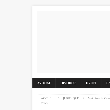
AVOCAT
DIVORCE
DROIT
E
ACCUEIL
JURIDIQUE
Maîtriser la Co
2025