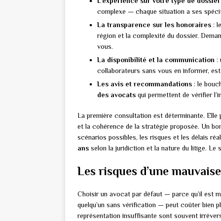
L’expérience sur votre type de dossier
complexe — chaque situation a ses spécif
La transparence sur les honoraires
: l
région et la complexité du dossier. Deman
vous.
La disponibilité et la communication
: 
collaborateurs sans vous en informer, est 
Les avis et recommandations
: le bouch
des avocats
qui permettent de vérifier l’i
La première consultation est déterminante. Elle p
et la cohérence de la stratégie proposée. Un bon
scénarios possibles, les risques et les délais ré
ans
selon la juridiction et la nature du litige. Le
Les risques d’une mauvaise
Choisir un avocat par défaut — parce qu’il est 
quelqu’un sans vérification — peut coûter bien p
représentation insuffisante sont souvent irréver