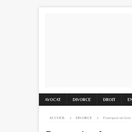
AVOCAT
DIVORCE
DROIT
E
ACCUEIL
DIVORCE
Pourquoi un bon a