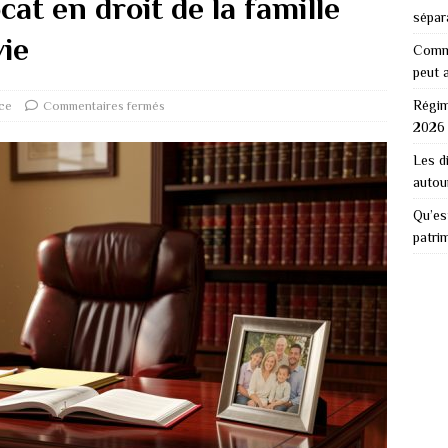
at en droit de la famille
sépar
ie
Comme
peut 
Régim
ce
Commentaires fermés
2026 
Les d
autou
Qu’es
patri