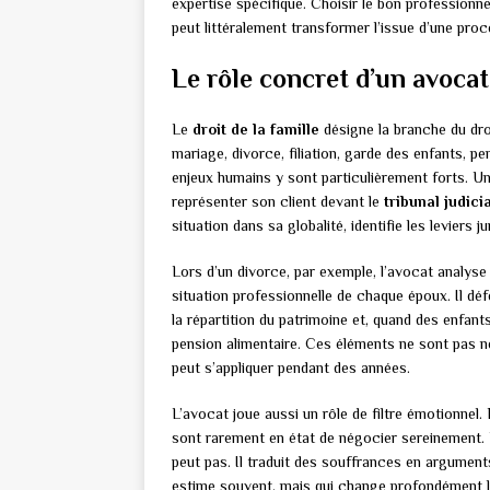
expertise spécifique. Choisir le bon professionne
peut littéralement transformer l’issue d’une proc
Le rôle concret d’un avocat
Le
droit de la famille
désigne la branche du droi
mariage, divorce, filiation, garde des enfants, p
enjeux humains y sont particulièrement forts. Un
représenter son client devant le
tribunal judici
situation dans sa globalité, identifie les leviers 
Lors d’un divorce, par exemple, l’avocat analyse
situation professionnelle de chaque époux. Il déf
la répartition du patrimoine et, quand des enfan
pension alimentaire. Ces éléments ne sont pas né
peut s’appliquer pendant des années.
L’avocat joue aussi un rôle de filtre émotionnel. 
sont rarement en état de négocier sereinement. L
peut pas. Il traduit des souffrances en argumen
estime souvent, mais qui change profondément 